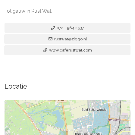
Tot gauw in Rust Wat.
072 - 564 2537
rustwat@ziggo.nl
www.caferustwat.com
Locatie