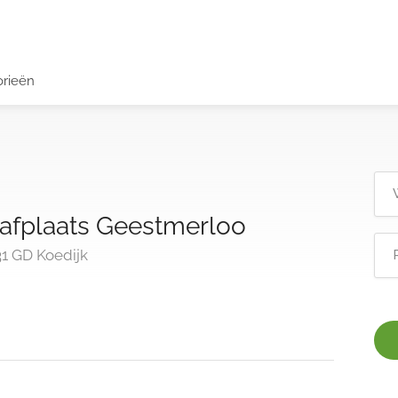
orieën
afplaats Geestmerloo
31 GD Koedijk