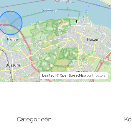
Leaflet
| ©
OpenStreetMap
contributors
Categorieën
Ko