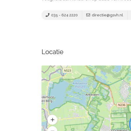
035 - 624 2220
directie@gsvh.nl
Locatie