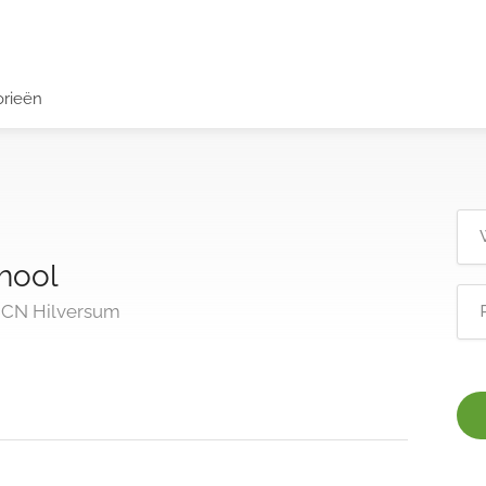
orieën
hool
7 CN Hilversum