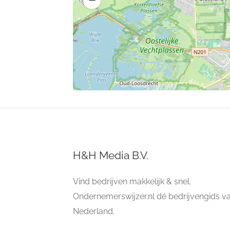
H&H Media B.V.
Vind bedrijven makkelijk & snel.
Ondernemerswijzer.nl dé bedrijvengids v
Nederland.