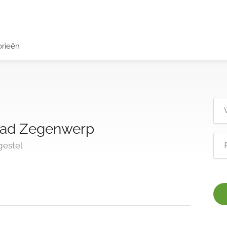
orieën
bad Zegenwerp
gestel