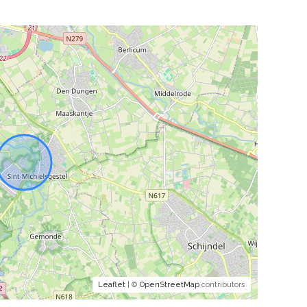
Leaflet
| ©
OpenStreetMap
contributors