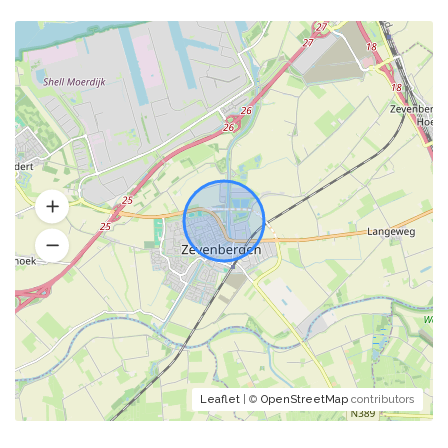
Leaflet
| ©
OpenStreetMap
contributors