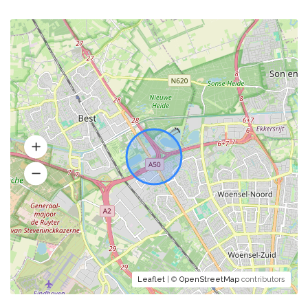
Leaflet
| ©
OpenStreetMap
contributors