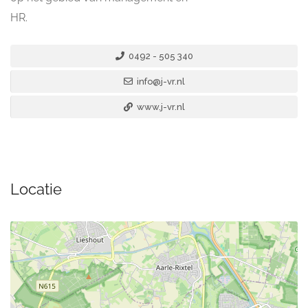
HR.
0492 - 505 340
info@j-vr.nl
www.j-vr.nl
Locatie