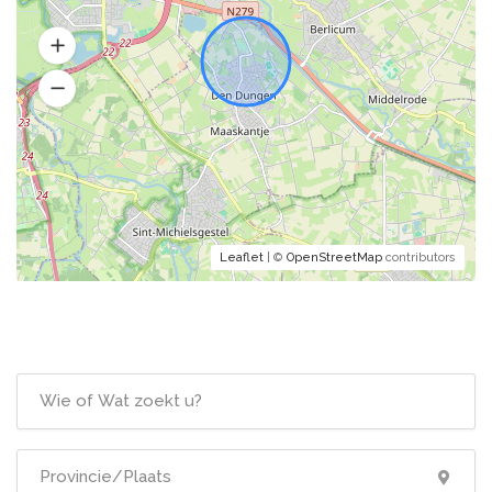
Leaflet
| ©
OpenStreetMap
contributors