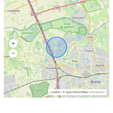
Leaflet
| ©
OpenStreetMap
contributors