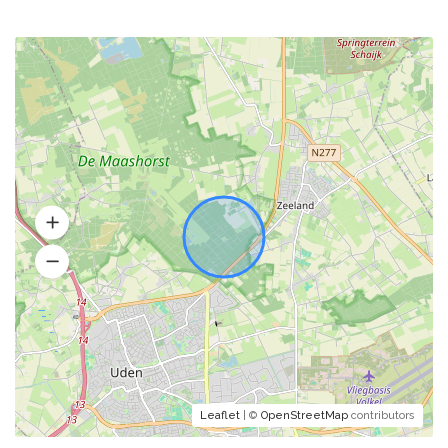
Leaflet
| ©
OpenStreetMap
contributors