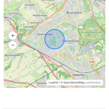
Leaflet
| ©
OpenStreetMap
contributors