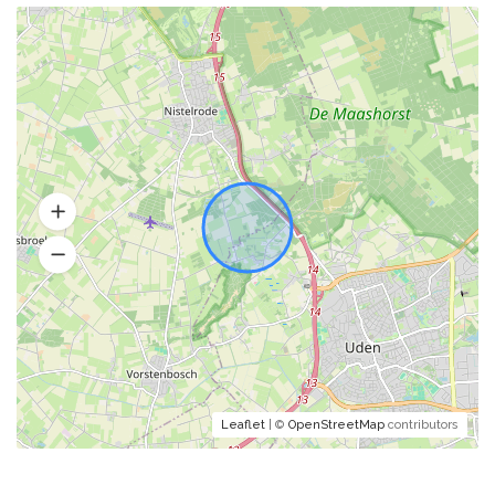
Leaflet
| ©
OpenStreetMap
contributors