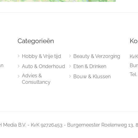
Categorieën
Ko
Hobby & Vrije tijd
Beauty & Verzorging
KvK
an
Bur
Auto & Onderhoud
Eten & Drinken
Tel
Advies &
Bouw & Klussen
Consultancy
 Media B.V. - KvK 92726453 - Burgemeester Roelenweg 13, 8