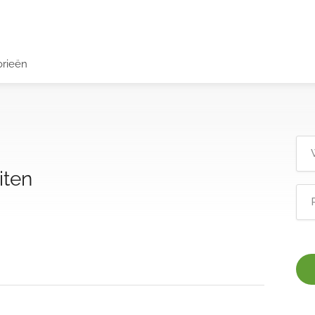
orieën
iten