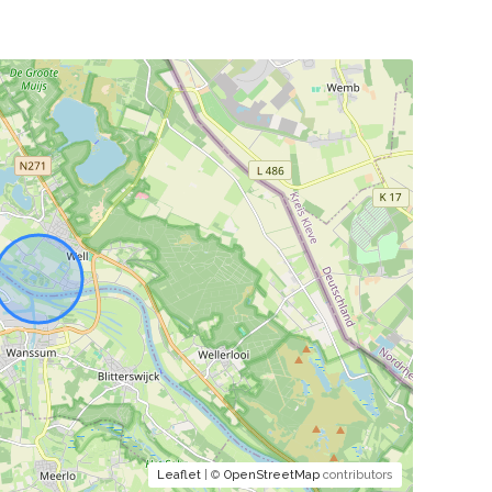
Leaflet
| ©
OpenStreetMap
contributors