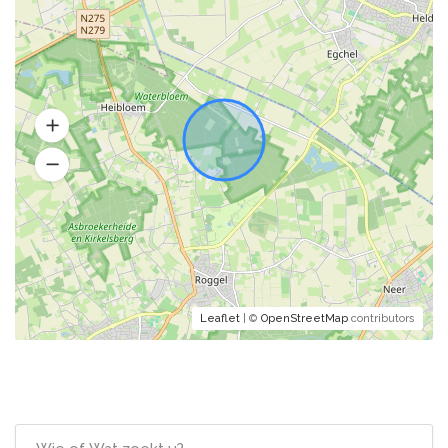
Leaflet
| ©
OpenStreetMap
contributors