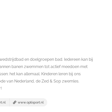
edstrijdbad en doelgroepen bad. Iedereen kan bij
spannen banen zwemmen tot actief meedoen met
en: het kan allemaal. Kinderen leren bij ons
e van Nederland, de Zed & Sop zwemles.
!
t.nl
www.optisport.nl