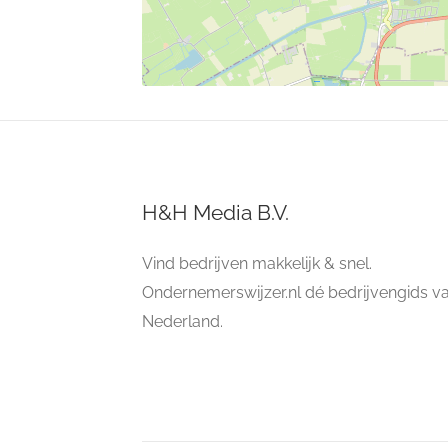
H&H Media B.V.
Vind bedrijven makkelijk & snel.
Ondernemerswijzer.nl dé bedrijvengids v
Nederland.