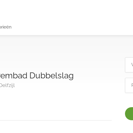
orieën
wembad Dubbelslag
elfzijl