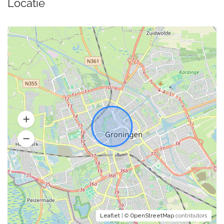
Locatie
Leaflet
| ©
OpenStreetMap
contributors