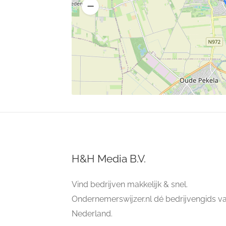
H&H Media B.V.
Vind bedrijven makkelijk & snel.
Ondernemerswijzer.nl dé bedrijvengids v
Nederland.