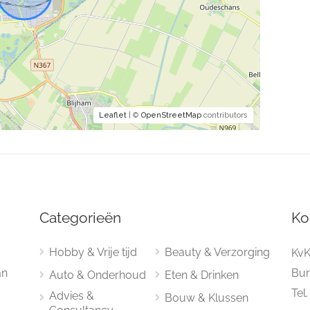
Leaflet
| ©
OpenStreetMap
contributors
Categorieën
Ko
Hobby & Vrije tijd
Beauty & Verzorging
KvK
an
Bur
Auto & Onderhoud
Eten & Drinken
Tel
Advies &
Bouw & Klussen