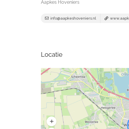
Aapkes Hoveniers
info@aapkeshoveniers.nl
www.aapke
Locatie