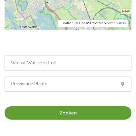
Leaflet
| ©
OpenStreetMap
contributors
Zoeken