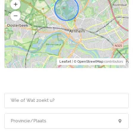
Leaflet
| ©
OpenStreetMap
contributors