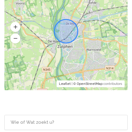
Leaflet
| ©
OpenStreetMap
contributors