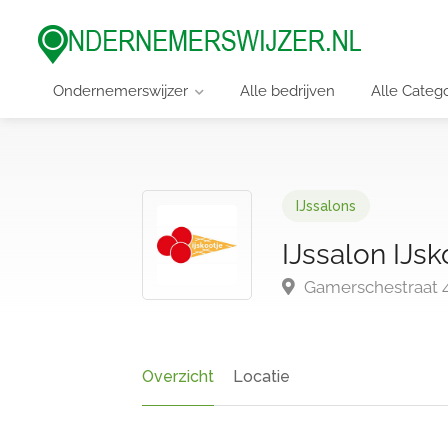
Ondernemerswijzer
Alle bedrijven
Alle Categ
IJssalons
IJssalon IJsk
Gamerschestraat 4
Overzicht
Locatie