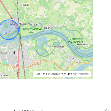
Leaflet
| ©
OpenStreetMap
contributors
Categorieën
Ko