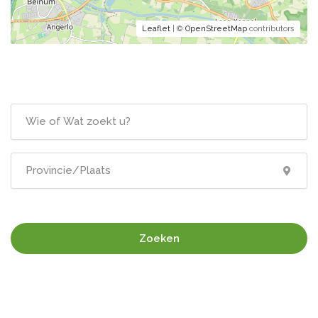
Leaflet
| ©
OpenStreetMap
contributors
Zoeken