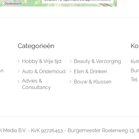
Categorieën
Ko
Hobby & Vrije tijd
Beauty & Verzorging
KvK
an
Bur
Auto & Onderhoud
Eten & Drinken
Tel
Advies &
Bouw & Klussen
Consultancy
 Media B.V. - KvK 92726453 - Burgemeester Roelenweg 13, 8