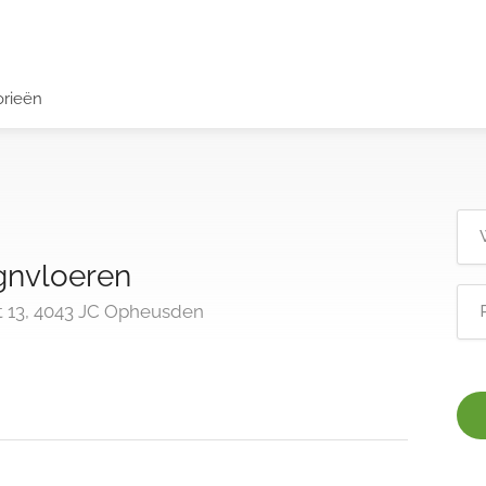
orieën
gnvloeren
 13, 4043 JC Opheusden