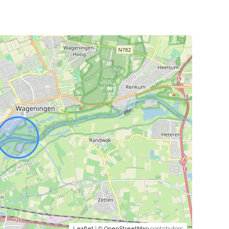
Leaflet
| ©
OpenStreetMap
contributors