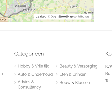
Leaflet
| ©
OpenStreetMap
contributors
Categorieën
Ko
Hobby & Vrije tijd
Beauty & Verzorging
KvK
an
Bur
Auto & Onderhoud
Eten & Drinken
Tel
Advies &
Bouw & Klussen
Consultancy