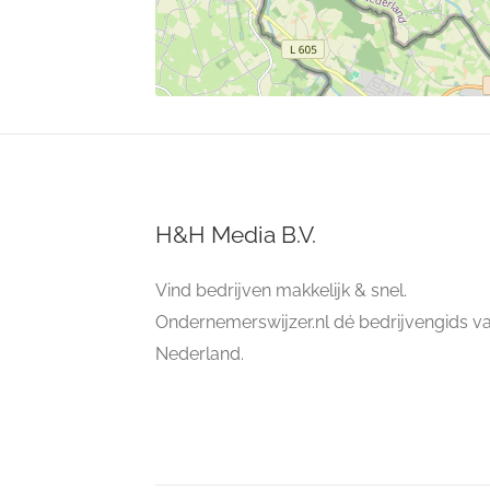
H&H Media B.V.
Vind bedrijven makkelijk & snel.
Ondernemerswijzer.nl dé bedrijvengids v
Nederland.