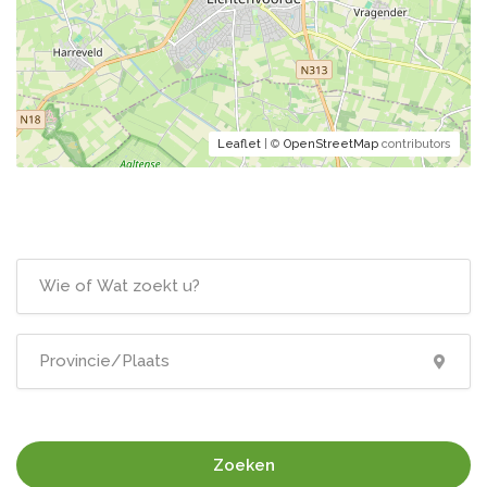
Leaflet
| ©
OpenStreetMap
contributors
Zoeken