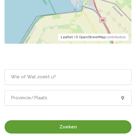
Leaflet
| ©
OpenStreetMap
contributors
Zoeken