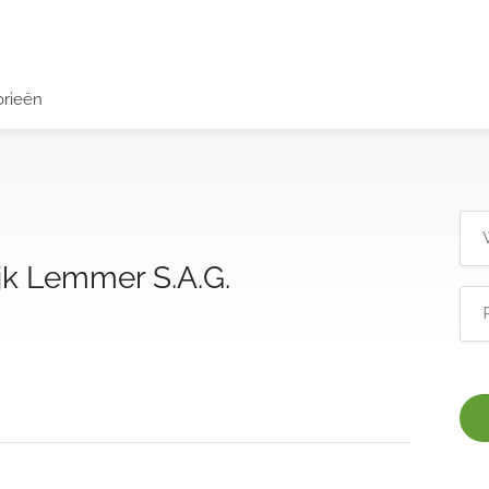
orieën
jk Lemmer S.A.G.