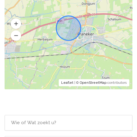
Leaflet
| ©
OpenStreetMap
contributors