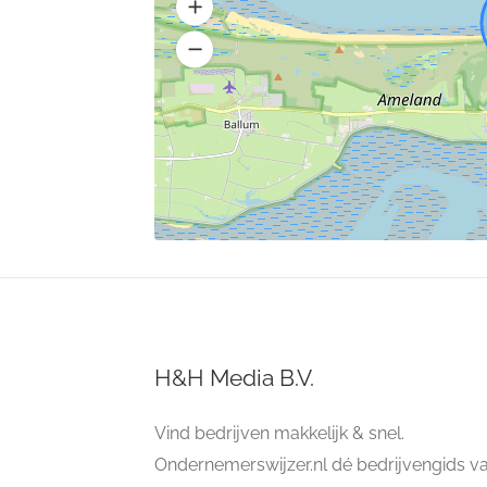
H&H Media B.V.
Vind bedrijven makkelijk & snel.
Ondernemerswijzer.nl dé bedrijvengids v