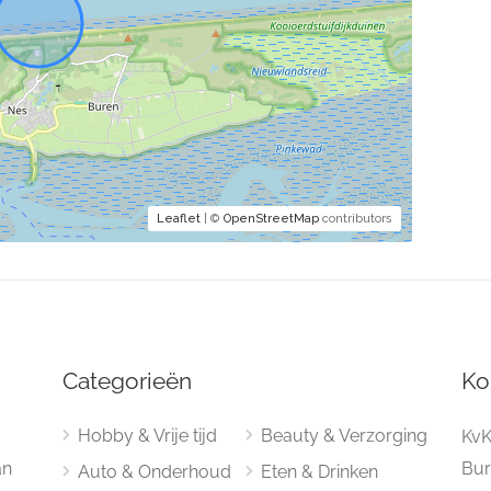
Leaflet
| ©
OpenStreetMap
contributors
Categorieën
Ko
Hobby & Vrije tijd
Beauty & Verzorging
KvK
an
Bur
Auto & Onderhoud
Eten & Drinken