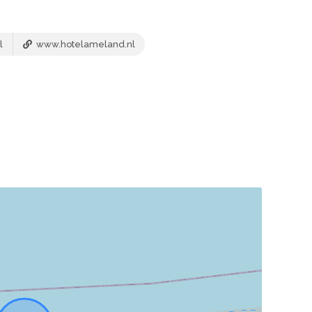
l
www.hotelameland.nl