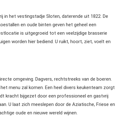
ij in het vestingstadje Sloten, daterende uit 1822. De
 koestallen en oude binten geven het geheel een
stlocatie is uitgegroeid tot een veelzijdige brasserie
igen worden hier bediend. U ruikt, hoort, ziet, voelt en
irecte omgeving. Dagvers, rechtstreeks van de boeren.
p het menu zal komen. Een heel divers keukenteam zorgt
rdt kracht bijgezet door een professioneel en gastvrij
an. U laat zich meeslepen door de Aziatische, Friese en
chtige oude en nieuwe wereld wijnen.