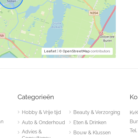
Leaflet
| ©
OpenStreetMap
contributors
Categorieën
Ko
Hobby & Vrije tijd
Beauty & Verzorging
KvK
an
Bur
Auto & Onderhoud
Eten & Drinken
Tel
Advies &
Bouw & Klussen