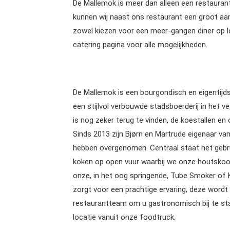
De Mallemok is meer dan alleen een restauran
kunnen wij naast ons restaurant een groot aan
zowel kiezen voor een meer-gangen diner op loc
catering pagina voor alle mogelijkheden.
De Mallemok is een bourgondisch en eigentijds
een stijlvol verbouwde stadsboerderij in het v
is nog zeker terug te vinden, de koestallen en 
Sinds 2013 zijn Bjørn en Martrude eigenaar va
hebben overgenomen. Centraal staat het gebru
koken op open vuur waarbij we onze houtskool 
onze, in het oog springende, Tube Smoker of
zorgt voor een prachtige ervaring, deze wordt 
restaurantteam om u gastronomisch bij te sta
locatie vanuit onze foodtruck.