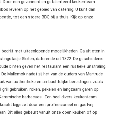
t. Door een gevarieerd en getalenteerd keukenteam
bod leveren op het gebied van catering. U kunt dan
atie, tot een stoere BBQ bij u thuis. Kijk op onze
 bedrijf met uiteenlopende mogelijkheden. Ga uit eten in
estingstadje Sloten, daterende uit 1822. De geschiedenis
oude binten geven het restaurant een rustieke uitstraling.
n De Mallemok nadat zij het van de ouders van Martrude
ik van authentieke en ambachtelijke bereidingen, zoals
grill gebruiken, roken, pekelen en langzaam garen op
 Keramische barbecues . Een heel divers keukenteam
kracht bijgezet door een professioneel en gastvrij
an. Dit alles gebeurt vanuit onze open keuken of op