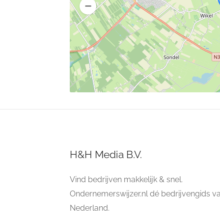
H&H Media B.V.
Vind bedrijven makkelijk & snel.
Ondernemerswijzer.nl dé bedrijvengids v
Nederland.