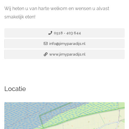
Wij heten u van harte welkom en wensen u alvast
smakelijk eten!
0518 - 403 644
info@jimyparadijs.nl
www.jimyparadijs.nl
Locatie