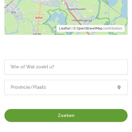
Leaflet
| ©
OpenStreetMap
contributors
Zoeken