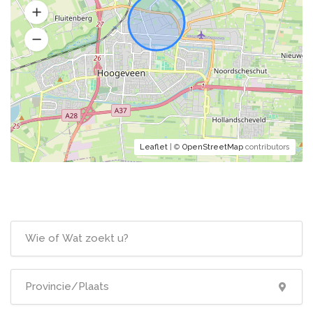
Leaflet
| ©
OpenStreetMap
contributors