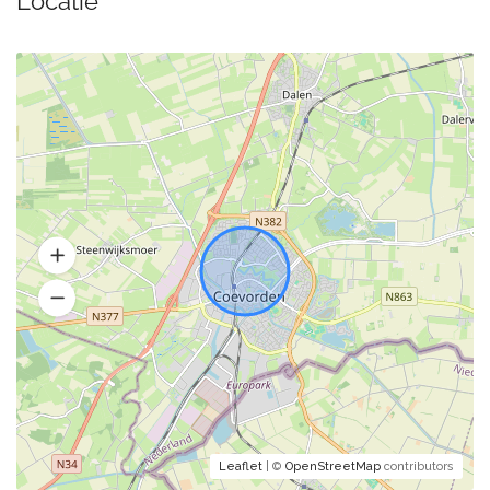
Locatie
Leaflet
| ©
OpenStreetMap
contributors