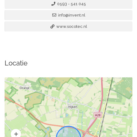
0593 - 541 045
info@invent.nl
www.socotec.nl
Locatie