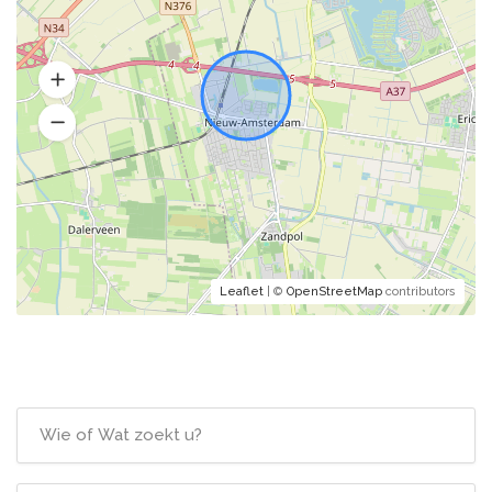
Leaflet
| ©
OpenStreetMap
contributors