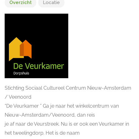
Overzicht
Locatie
Stichting Sociaal Cultureel Centrum Nieuw-Amsterdam
/ Veenoord
“De Veurkamer ” Ga je naar het winkelcentrum van
Nieuw-Amsterdam/Veenoord, dan reis
je af naar de Veurstreek. Nu is er ook een Veurkamer in
het tweelingdorp. Het is de naam