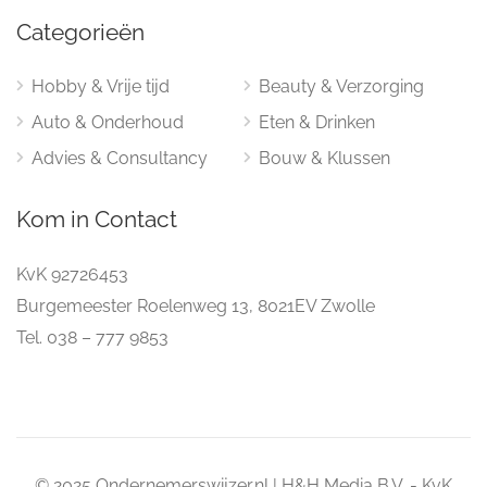
Categorieën
Hobby & Vrije tijd
Beauty & Verzorging
Auto & Onderhoud
Eten & Drinken
Advies & Consultancy
Bouw & Klussen
Kom in Contact
KvK 92726453
Burgemeester Roelenweg 13, 8021EV Zwolle
Tel. 038 – 777 9853
© 2025 Ondernemerswijzer.nl | H&H Media B.V. - KvK